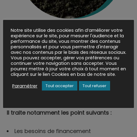
Notre site utilise des cookies afin d’améliorer votre
expérience sur le site, pour mesurer l'audience et la
Autodiagnostic financement
performance du site, vous montrer des contenus
personnalisés et pour vous permettre d'interagir
avec nos contenus par le biais des réseaux sociaux.
Vous pouvez accepter, gérer vos préférences ou
continuer votre navigation sans accepter. Vous
Cet autodiagnostic vous permet d’apprécier
pourrez mettre à jour votre choix à tout moment en
cliquant sur le lien Cookies en bas de notre site.
la situation financière de votre entreprise et
de comprendre les différentes étapes du
Paramétrer
Tout accepter
Tout refuser
cycle de vie de votre entreprise.
Il traite notamment les point suivants :
Les besoins de financement