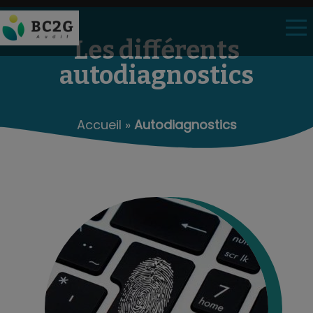
Les différents
autodiagnostics
Accueil
Le Cabinet
Nos missions
Accueil
»
Autodiagnostics
Autodiagnostics
Accès client
Partenaires
Contact